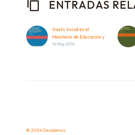
ENTRADAS RE
Gasto Social en el
Ministerio de Educación y
14 May 2016
Cultura (MEC) – Estudio
del Programa de
atención oportuna para
el desarrollo integral de
niños y niñas de 3 y 4
años
DESCARGAR
© 2024 Decidamos.