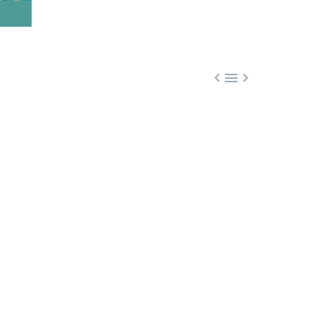


