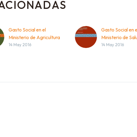
LACIONADAS
Gasto Social en el
Gasto Social en e
Ministerio de Agricultura
Ministerio de Sal
14 May 2016
14 May 2016
y Ganadería (MAG) –
Pública y Bienest
Estudio del Programa de
(MSP y BS) – Est
Fomento para la
Programa de Ate
Producción de Alimentos
Materna y Kit de
por la Agricultura
DESCARGAR
Familiar (PPA)
DESCARGAR