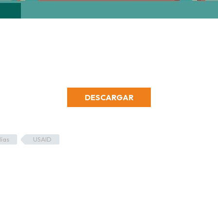
DESCARGAR
lías
USAID