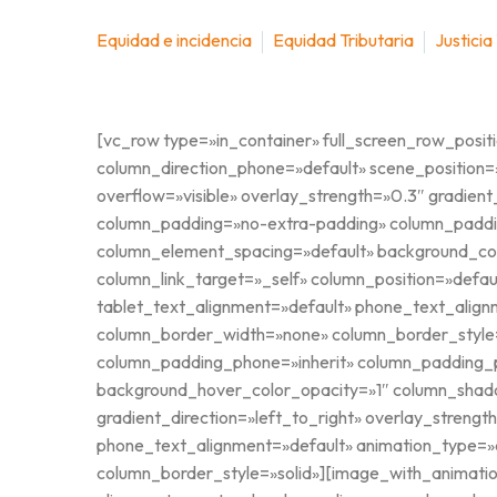
Equidad e incidencia
Equidad Tributaria
Justicia
[vc_row type=»in_container» full_screen_row_posit
column_direction_phone=»default» scene_position=
overflow=»visible» overlay_strength=»0.3″ gradien
column_padding=»no-extra-padding» column_paddin
column_element_spacing=»default» background_co
column_link_target=»_self» column_position=»defaul
tablet_text_alignment=»default» phone_text_alig
column_border_width=»none» column_border_style=
column_padding_phone=»inherit» column_padding_p
background_hover_color_opacity=»1″ column_shado
gradient_direction=»left_to_right» overlay_strengt
phone_text_alignment=»default» animation_type=
column_border_style=»solid»][image_with_animatio