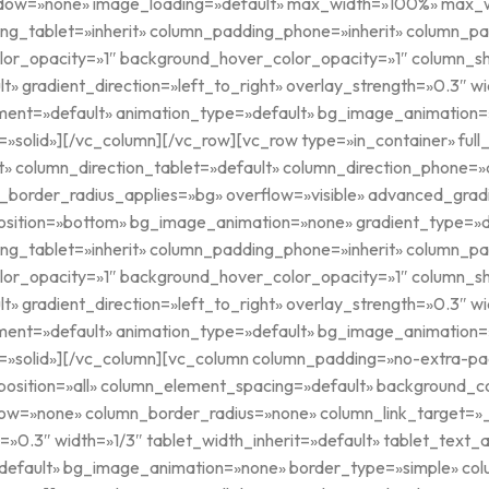
adow=»none» image_loading=»default» max_width=»100%» max_w
g_tablet=»inherit» column_padding_phone=»inherit» column_pad
lor_opacity=»1″ background_hover_color_opacity=»1″ column_
t» gradient_direction=»left_to_right» overlay_strength=»0.3″ wi
nment=»default» animation_type=»default» bg_image_animation
solid»][/vc_column][/vc_row][vc_row type=»in_container» full
» column_direction_tablet=»default» column_direction_phone=»
_border_radius_applies=»bg» overflow=»visible» advanced_grad
_position=»bottom» bg_image_animation=»none» gradient_type=»
g_tablet=»inherit» column_padding_phone=»inherit» column_pad
lor_opacity=»1″ background_hover_color_opacity=»1″ column_
t» gradient_direction=»left_to_right» overlay_strength=»0.3″ wi
nment=»default» animation_type=»default» bg_image_animation
»solid»][/vc_column][vc_column column_padding=»no-extra-pad
osition=»all» column_element_spacing=»default» background_co
w=»none» column_border_radius=»none» column_link_target=»_s
h=»0.3″ width=»1/3″ tablet_width_inherit=»default» tablet_text_
»default» bg_image_animation=»none» border_type=»simple» co