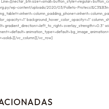
o Line»][nectar_btn size=»small» button_style=»regular» button
g.py/wp-content/uploads/2020/03/Folleto-Protecci%C3%B3n-S
g_tablet=»inherit» column_padding_phone=»inherit» column_pad
lor_opacity=»1″ background_hover_color_opacity=»1″ column_
t» gradient_direction=»left_to_right» overlay_strength=»0.3″ wi
nment=»default» animation_type=»default» bg_image_animation
»solid»][/vc_column][/vc_row]
LACIONADAS