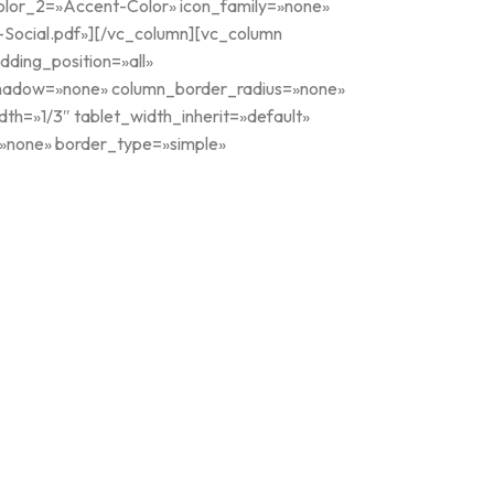
_color_2=»Accent-Color» icon_family=»none»
ocial.pdf»][/vc_column][vc_column
ding_position=»all»
shadow=»none» column_border_radius=»none»
dth=»1/3″ tablet_width_inherit=»default»
=»none» border_type=»simple»