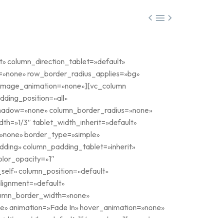



t» column_direction_tablet=»default»
s=»none» row_border_radius_applies=»bg»
bg_image_animation=»none»][vc_column
ding_position=»all»
shadow=»none» column_border_radius=»none»
dth=»1/3″ tablet_width_inherit=»default»
=»none» border_type=»simple»
ding» column_padding_tablet=»inherit»
lor_opacity=»1″
elf» column_position=»default»
alignment=»default»
lumn_border_width=»none»
ce» animation=»Fade In» hover_animation=»none»