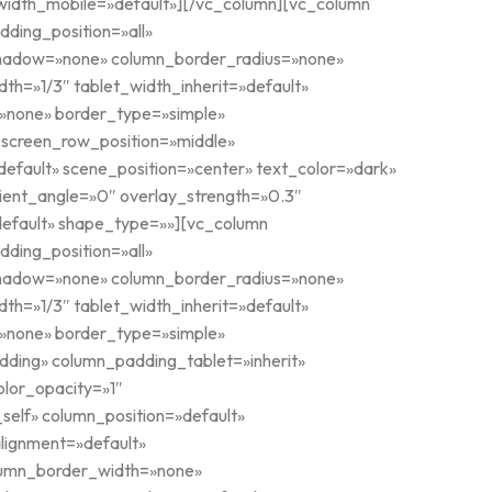
idth_mobile=»default»][/vc_column][vc_column
ding_position=»all»
shadow=»none» column_border_radius=»none»
dth=»1/3″ tablet_width_inherit=»default»
=»none» border_type=»simple»
_screen_row_position=»middle»
default» scene_position=»center» text_color=»dark»
ient_angle=»0″ overlay_strength=»0.3″
default» shape_type=»»][vc_column
ding_position=»all»
shadow=»none» column_border_radius=»none»
dth=»1/3″ tablet_width_inherit=»default»
=»none» border_type=»simple»
ding» column_padding_tablet=»inherit»
lor_opacity=»1″
elf» column_position=»default»
alignment=»default»
lumn_border_width=»none»