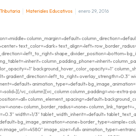
 Tributaria
Materiales Educativos
enero 29, 2016
ion=»middle» column_margin=»default» column_direction=»defaul
»center» text_color=»dark» text_align=»left» row_border_radiu
t_direction=»left_to_right» shape_divider_position=»bottom» 
g_tablet=»inherit» column_padding_phone=»inherit» column_pad
lor_opacity=»1″ background_hover_color_opacity=»1″ column_
t» gradient_direction=»left_to_right» overlay_strength=»0.3″ wi
nment=»default» animation_type=»default» bg_image_animation
»solid»][/vc_column][vc_column column_padding=»no-extra-pad
osition=»all» column_element_spacing=»default» background_co
w=»none» column_border_radius=»none» column_link_target=»_s
h=»0.3″ width=»1/3″ tablet_width_inherit=»default» tablet_text_
»default» bg_image_animation=»none» border_type=»simple» co
n image_url=»4580″ image_size=»full» animation_type=»entran