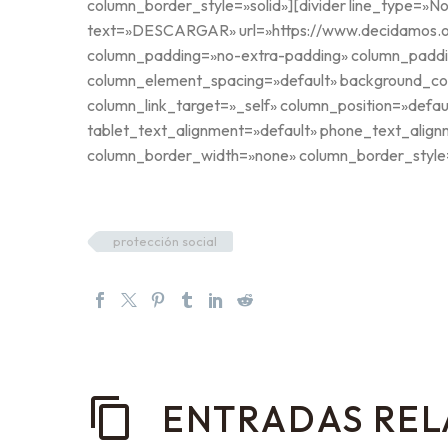
column_border_style=»solid»][divider line_type=»N
text=»DESCARGAR» url=»https://www.decidamos.or
column_padding=»no-extra-padding» column_paddin
column_element_spacing=»default» background_co
column_link_target=»_self» column_position=»defaul
tablet_text_alignment=»default» phone_text_alig
column_border_width=»none» column_border_style=
protección social
ENTRADAS RE