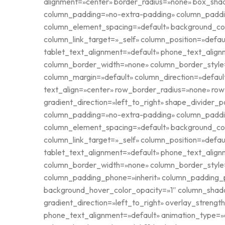
alignment=»center» border_radius=»none» box_sh
column_padding=»no-extra-padding» column_paddin
column_element_spacing=»default» background_co
column_link_target=»_self» column_position=»defaul
tablet_text_alignment=»default» phone_text_alig
column_border_width=»none» column_border_style=»
column_margin=»default» column_direction=»default
text_align=»center» row_border_radius=»none» row
gradient_direction=»left_to_right» shape_divider
column_padding=»no-extra-padding» column_paddin
column_element_spacing=»default» background_co
column_link_target=»_self» column_position=»defaul
tablet_text_alignment=»default» phone_text_alig
column_border_width=»none» column_border_style=
column_padding_phone=»inherit» column_padding_p
background_hover_color_opacity=»1″ column_shado
gradient_direction=»left_to_right» overlay_strengt
phone_text_alignment=»default» animation_type=