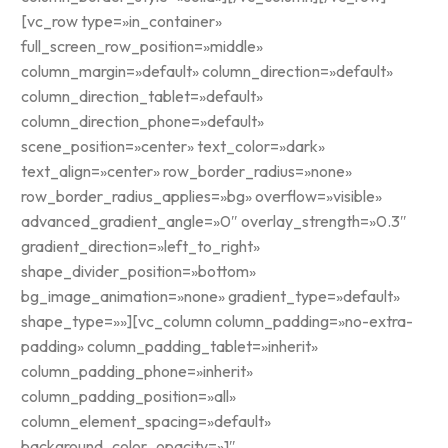
[vc_row type=»in_container»
full_screen_row_position=»middle»
column_margin=»default» column_direction=»default»
column_direction_tablet=»default»
column_direction_phone=»default»
scene_position=»center» text_color=»dark»
text_align=»center» row_border_radius=»none»
row_border_radius_applies=»bg» overflow=»visible»
advanced_gradient_angle=»0″ overlay_strength=»0.3″
gradient_direction=»left_to_right»
shape_divider_position=»bottom»
bg_image_animation=»none» gradient_type=»default»
shape_type=»»][vc_column column_padding=»no-extra-
padding» column_padding_tablet=»inherit»
column_padding_phone=»inherit»
column_padding_position=»all»
column_element_spacing=»default»
background_color_opacity=»1″