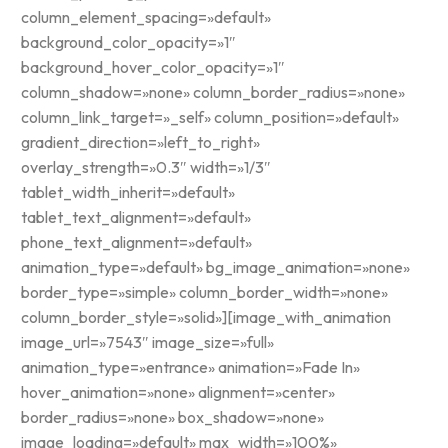
column_element_spacing=»default»
background_color_opacity=»1″
background_hover_color_opacity=»1″
column_shadow=»none» column_border_radius=»none»
column_link_target=»_self» column_position=»default»
gradient_direction=»left_to_right»
overlay_strength=»0.3″ width=»1/3″
tablet_width_inherit=»default»
tablet_text_alignment=»default»
phone_text_alignment=»default»
animation_type=»default» bg_image_animation=»none»
border_type=»simple» column_border_width=»none»
column_border_style=»solid»][image_with_animation
image_url=»7543″ image_size=»full»
animation_type=»entrance» animation=»Fade In»
hover_animation=»none» alignment=»center»
border_radius=»none» box_shadow=»none»
image_loading=»default» max_width=»100%»