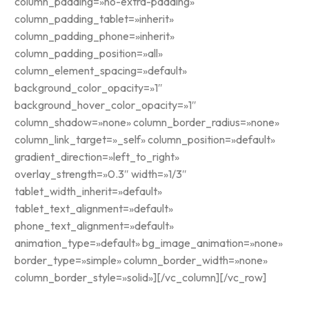
column_padding=»no-extra-padding»
column_padding_tablet=»inherit»
column_padding_phone=»inherit»
column_padding_position=»all»
column_element_spacing=»default»
background_color_opacity=»1″
background_hover_color_opacity=»1″
column_shadow=»none» column_border_radius=»none»
column_link_target=»_self» column_position=»default»
gradient_direction=»left_to_right»
overlay_strength=»0.3″ width=»1/3″
tablet_width_inherit=»default»
tablet_text_alignment=»default»
phone_text_alignment=»default»
animation_type=»default» bg_image_animation=»none»
border_type=»simple» column_border_width=»none»
column_border_style=»solid»][/vc_column][/vc_row]