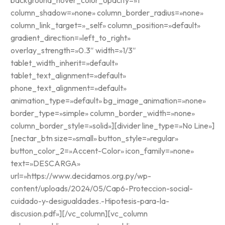
background_hover_color_opacity=»1″
column_shadow=»none» column_border_radius=»none»
column_link_target=»_self» column_position=»default»
gradient_direction=»left_to_right»
overlay_strength=»0.3″ width=»1/3″
tablet_width_inherit=»default»
tablet_text_alignment=»default»
phone_text_alignment=»default»
animation_type=»default» bg_image_animation=»none»
border_type=»simple» column_border_width=»none»
column_border_style=»solid»][divider line_type=»No Line»]
[nectar_btn size=»small» button_style=»regular»
button_color_2=»Accent-Color» icon_family=»none»
text=»DESCARGA»
url=»https://www.decidamos.org.py/wp-
content/uploads/2024/05/Cap6-Proteccion-social-
cuidado-y-desigualdades.-Hipotesis-para-la-
discusion.pdf»][/vc_column][vc_column