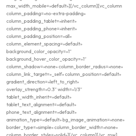
max_width_mobile=»default»][/vc_column][vc_column
column_padding=»no-extra-padding»
column_padding_tablet=»inherit»
column_padding_phone=»inherit»
column_padding_position=»all»
column_element_spacing=»default»
background_color_opacity=»1″
background_hover_color_opacity=»1″
column_shadow=»none» column_border_radius=»none»
column_link_target=»_self» column_position=»default»
gradient_direction=»left_to_right»
overlay_strength=»0.3″ width=»1/3″
tablet_width_inherit=»default»
tablet_text_alignment=»default»
phone_text_alignment=»default»
animation_type=»default» bg_image_animation=»none»
border_type=»simple» column_border_width=»none»
column_border_style=»solid»][/vc_column][/vc_row]