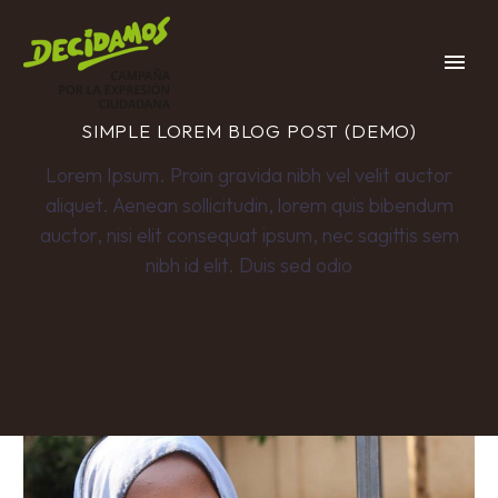
SIMPLE LOREM BLOG POST (DEMO)
Lorem Ipsum. Proin gravida nibh vel velit auctor
aliquet. Aenean sollicitudin, lorem quis bibendum
auctor, nisi elit consequat ipsum, nec sagittis sem
nibh id elit. Duis sed odio