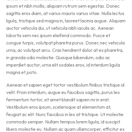
ipsum et nibh mollis, aliquam rutrum sem egestas. Donec
sagittis eros diam, at varius mauris varius vitae. Nulla lectus
ligula, tristique sed magna in, laoreet lacinia augue. Aliquam
auctor vehicula dui, ut vehicula nibh iaculis ac. Aenean
lobortis sem nec ipsum eleifend commodo. Fusce et
congue turpis, volutpat pharetra purus. Donec nec vehicula
urna, ac volutpat arcu. Cras hendrerit dolor at ex pharetra,
in gravida odio molestie. Quisque bibendum, odio ac
imperdiet auctor, urna elit sodales eros, id interdum ligula
magna et justo.
Aenean et sapien eget tortor vestibulum finibus tristique id
velit. Proin interdum, augue eu faucibus sagittis, purus leo
fermentum tortor, sit amet blandit sapien mi in erat.
Vestibulum eros ipsum, scelerisque at elementum at,
feugiat ac elit. Nunc faucibus in leo at tristique. Ut molestie
commodo semper. Nullam tempus lorem ligula, id suscipit
libero molestie eu. Nullam ac quam ullamcorper, efficitur ex