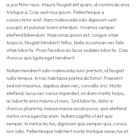
a, porttitor risus. Mauris feugiat elit quam, id commodo eros
tristique a. Cras sed risus ipsum. Pellentesque a
consectetur erat. Nam malesuada odio dignissim velit
suscipit, et pulvinar lorem interdum. Vivamus semper
eleifend bibendum. Maecenas ipsum est, congue vitae
turpis in, feugiat hendrerit tellus. Nulla accumsan nec felis
vitae lobortis. Proin faucibus eu lacus sodales lobortis. Cras
rhoncus quis ligula eget hendrerit.
Nullam hendrerit odio malesuada nunc pretium, id feugiat
nulla tempus. In hac habitasse platea dictumst. Praesent
sed nisl maximus, dapibus diam nec, convallis orci. Morbi
eleifend, lacus nec varius imperdiet, mi diam mattis turpis,
ac lobortis eros mauris ut nunc. Sed lobortis, dolor a
rhoncus pharetra, massa massa iaculis purus, quis eleifend
metus urna egestas enim. Nullam sagittis ut est quis
semper. In metus lectus, dignissim quis semper quis, cursus
non odio. Pellentesque habitant morbi tristique senectus et