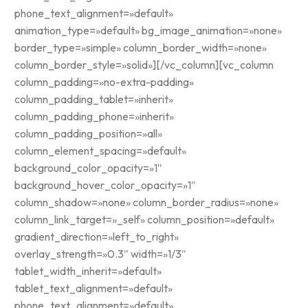
phone_text_alignment=»default»
animation_type=»default» bg_image_animation=»none»
border_type=»simple» column_border_width=»none»
column_border_style=»solid»][/vc_column][vc_column
column_padding=»no-extra-padding»
column_padding_tablet=»inherit»
column_padding_phone=»inherit»
column_padding_position=»all»
column_element_spacing=»default»
background_color_opacity=»1″
background_hover_color_opacity=»1″
column_shadow=»none» column_border_radius=»none»
column_link_target=»_self» column_position=»default»
gradient_direction=»left_to_right»
overlay_strength=»0.3″ width=»1/3″
tablet_width_inherit=»default»
tablet_text_alignment=»default»
phone_text_alignment=»default»