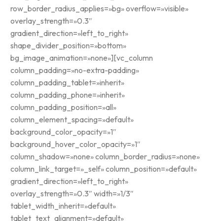
row_border_radius_applies=»bg» overflow=»visible»
overlay_strength=»0.3″
gradient_direction=»left_to_right»
shape_divider_position=»bottom»
bg_image_animation=»none»][vc_column
column_padding=»no-extra-padding»
column_padding_tablet=»inherit»
column_padding_phone=»inherit»
column_padding_position=»all»
column_element_spacing=»default»
background_color_opacity=»1″
background_hover_color_opacity=»1″
column_shadow=»none» column_border_radius=»none»
column_link_target=»_self» column_position=»default»
gradient_direction=»left_to_right»
overlay_strength=»0.3″ width=»1/3″
tablet_width_inherit=»default»
tablet_text_alignment=»default»