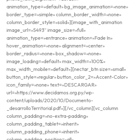
animation_type=»default» bg_image_animation=»none»
border_type=»simple» column_border_width=»none»
column_border_style=»solid»][image_with_animation
image_url=»5493″ image_size=»full»
animation_type=»entrance» animation=»Fade In»
hover_animation=»none» alignment=»center»
border_radius=»none» box_shadow=»none»
image_loading=»default» max_width=»100%»
max_width_mobile=»default»][nectar_btn size=»small»
button_style=»regular» button_color_2=»Accent-Color»
icon_family=»none» text=»DESCARGAR»
url=»https://www.decidamos.org.py/wp-
content/uploads/2020/10/Documento-
_desarrolloTerritorial.pdf»][/vc_column][vc_column
column_padding=»no-extra-padding»
column_padding_tablet=»inherit»
column_padding_phone=»inherit»
column_padding_position=»all»