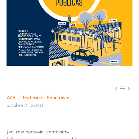



AOL
Materiales Educativos
octubre 21, 2020
[vc_row type=»in_container»