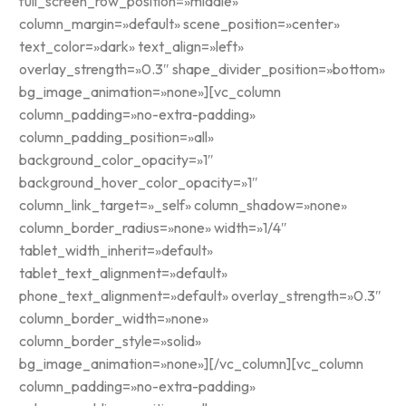
full_screen_row_position=»middle»
column_margin=»default» scene_position=»center»
text_color=»dark» text_align=»left»
overlay_strength=»0.3″ shape_divider_position=»bottom»
bg_image_animation=»none»][vc_column
column_padding=»no-extra-padding»
column_padding_position=»all»
background_color_opacity=»1″
background_hover_color_opacity=»1″
column_link_target=»_self» column_shadow=»none»
column_border_radius=»none» width=»1/4″
tablet_width_inherit=»default»
tablet_text_alignment=»default»
phone_text_alignment=»default» overlay_strength=»0.3″
column_border_width=»none»
column_border_style=»solid»
bg_image_animation=»none»][/vc_column][vc_column
column_padding=»no-extra-padding»