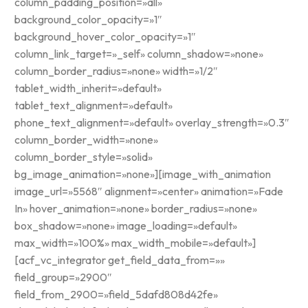
column_padding_position=»all»
background_color_opacity=»1″
background_hover_color_opacity=»1″
column_link_target=»_self» column_shadow=»none»
column_border_radius=»none» width=»1/2″
tablet_width_inherit=»default»
tablet_text_alignment=»default»
phone_text_alignment=»default» overlay_strength=»0.3″
column_border_width=»none»
column_border_style=»solid»
bg_image_animation=»none»][image_with_animation
image_url=»5568″ alignment=»center» animation=»Fade
In» hover_animation=»none» border_radius=»none»
box_shadow=»none» image_loading=»default»
max_width=»100%» max_width_mobile=»default»]
[acf_vc_integrator get_field_data_from=»»
field_group=»2900″
field_from_2900=»field_5dafd808d42fe»