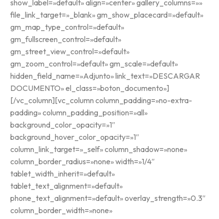
show_label=»default» align=»center» gallery_columns=»»
file_link_target=»_blank» gm_show_placecard=»default»
gm_map_type_control=»default»
gm_fullscreen_control=»default»
gm_street_view_control=»default»
gm_zoom_control=»default» gm_scale=»default»
hidden_field_name=»Adjunto» link_text=»DESCARGAR
DOCUMENTO» el_class=»boton_documento»]
[/vc_column][vc_column column_padding=»no-extra-
padding» column_padding_position=»all»
background_color_opacity=»1″
background_hover_color_opacity=»1″
column_link_target=»_self» column_shadow=»none»
column_border_radius=»none» width=»1/4″
tablet_width_inherit=»default»
tablet_text_alignment=»default»
phone_text_alignment=»default» overlay_strength=»0.3″
column_border_width=»none»