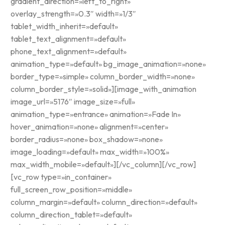
gradient_direction=»left_to_right»
overlay_strength=»0.3″ width=»1/3″
tablet_width_inherit=»default»
tablet_text_alignment=»default»
phone_text_alignment=»default»
animation_type=»default» bg_image_animation=»none»
border_type=»simple» column_border_width=»none»
column_border_style=»solid»][image_with_animation
image_url=»5176″ image_size=»full»
animation_type=»entrance» animation=»Fade In»
hover_animation=»none» alignment=»center»
border_radius=»none» box_shadow=»none»
image_loading=»default» max_width=»100%»
max_width_mobile=»default»][/vc_column][/vc_row]
[vc_row type=»in_container»
full_screen_row_position=»middle»
column_margin=»default» column_direction=»default»
column_direction_tablet=»default»