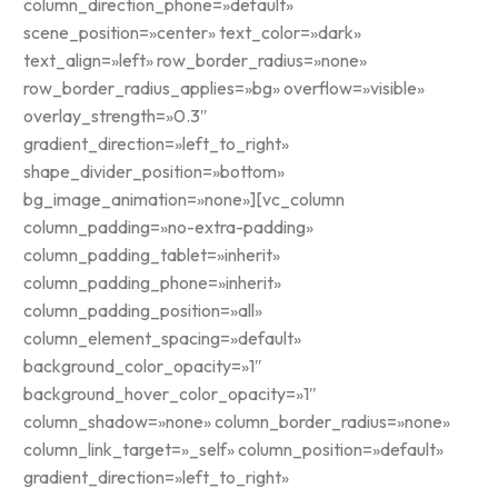
column_direction_phone=»default»
scene_position=»center» text_color=»dark»
text_align=»left» row_border_radius=»none»
row_border_radius_applies=»bg» overflow=»visible»
overlay_strength=»0.3″
gradient_direction=»left_to_right»
shape_divider_position=»bottom»
bg_image_animation=»none»][vc_column
column_padding=»no-extra-padding»
column_padding_tablet=»inherit»
column_padding_phone=»inherit»
column_padding_position=»all»
column_element_spacing=»default»
background_color_opacity=»1″
background_hover_color_opacity=»1″
column_shadow=»none» column_border_radius=»none»
column_link_target=»_self» column_position=»default»
gradient_direction=»left_to_right»