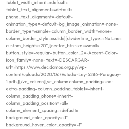
tablet_width_inherit=»default»
tablet_text_alignment=»default»
phone_text_alignment=»default»
animation_type=»default» bg_image_animation=»none»
border_type=»simple» column_border_width=»none»
column_border_style=»solid»][divider line_type=»No Line»
custom_height=»20″][nectar_btn size=»small»
button_style=»regular» button_color_2=»Accent-Color»
icon_family=»none» text=»DESCARGAR»
url=»https://www.decidamos.org.py/wp-
content/uploads/2020/06/Estudio-Ley-6286-Paraguay-
1.pdf»][/vc_column][vc_column column_padding=»no-
extra-padding» column_padding_tablet=»inherit»
column_padding_phone=»inherit»
column_padding_position=»all»
column_element_spacing=»default»
background_color_opacity=»1″
background_hover_color_opacity=»1″