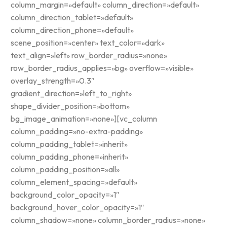
column_margin=»default» column_direction=»default»
column_direction_tablet=»default»
column_direction_phone=»default»
scene_position=»center» text_color=»dark»
text_align=»left» row_border_radius=»none»
row_border_radius_applies=»bg» overflow=»visible»
overlay_strength=»0.3″
gradient_direction=»left_to_right»
shape_divider_position=»bottom»
bg_image_animation=»none»][vc_column
column_padding=»no-extra-padding»
column_padding_tablet=»inherit»
column_padding_phone=»inherit»
column_padding_position=»all»
column_element_spacing=»default»
background_color_opacity=»1″
background_hover_color_opacity=»1″
column_shadow=»none» column_border_radius=»none»