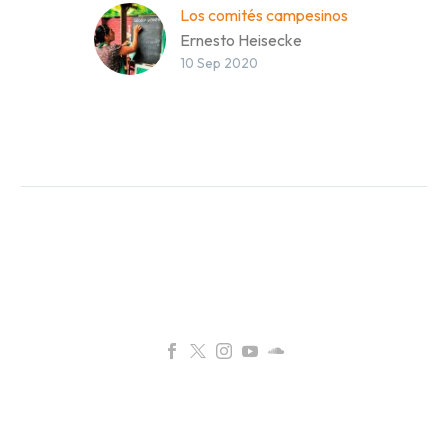
Los comités campesinos
Ernesto Heisecke
10 Sep 2020
Decidamos Después de
la liquidación de las Ligas
Agrarias Campesinas allá
por años ‘70 y con el
impulso…