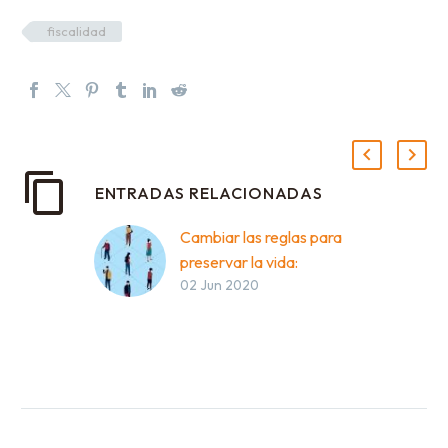
fiscalidad
ENTRADAS RELACIONADAS
Cambiar las reglas para
preservar la vida:
02 Jun 2020
apuesta de Latindadd
frente a la pandemia del
Covid19
Una Nueva Agenda
Económico-Social.
Campo de disputa
abierto entre las élites