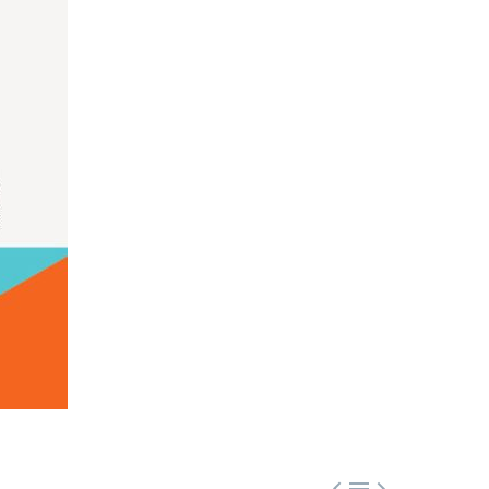


