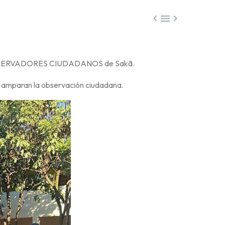



 a OBSERVADORES CIUDADANOS de Sakã.
l amparan la observación ciudadana.