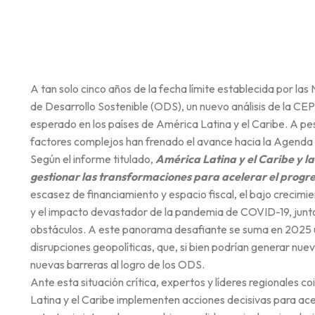
A tan solo cinco años de la fecha límite establecida por la
de Desarrollo Sostenible (ODS), un nuevo análisis de la CE
esperado en los países de América Latina y el Caribe. A pe
factores complejos han frenado el avance hacia la Agend
Según el informe titulado,
América Latina y el Caribe y l
gestionar las transformaciones para acelerar el progr
escasez de financiamiento y espacio fiscal, el bajo crecimi
y el impacto devastador de la pandemia de COVID-19, junto 
obstáculos. A este panorama desafiante se suma en 2025 u
disrupciones geopolíticas, que, si bien podrían generar n
nuevas barreras al logro de los ODS.
Ante esta situación crítica, expertos y líderes regionales c
Latina y el Caribe implementen acciones decisivas para ace