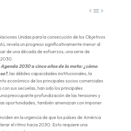



s Naciones Unidas para la consecución de los Objetivos
PAL revela un progreso significativamente menor al
sar de una década de esfuerzos, una serie de
a 2030.
a Agenda 2030 a cinco años de la meta: ¿cómo
eso?
, las débiles capacidades institucionales, la
ento económico de los principales socios comerciales
con sus secuelas, han sido los principales
na preocupante profundización de las tensiones y
uevas oportunidades, también amenazan con imponer
oinciden en la urgencia de que los países de América
lerar el ritmo hacia 2030. Esto requiere una