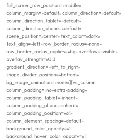
full_screen_row_position=»middle»
column_margin=»default» column_direction=»default»
column_direction_tablet=»default»
column_direction_phone=»default»
scene_position=»center» text_color=»dark»
text_align=»left» row_border_radius=»none»
row_border_radius_applies=»bg» overflow=»visible»
overlay_strength=»0.3″
gradient_direction=»left_to_right»
shape_divider_position=»bottom»
bg_image_animation=»none»][vc_column
column_padding=»no-extra-padding»
column_padding_tablet=»inherit»
column_padding_phone=»inherit»
column_padding_position=»all»
column_element_spacing=»default»
background_color_opacity=»1″
background_hover_color_opacity=»1″