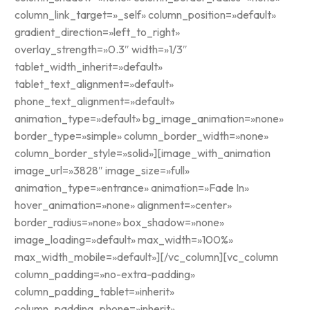
column_link_target=»_self» column_position=»default»
gradient_direction=»left_to_right»
overlay_strength=»0.3″ width=»1/3″
tablet_width_inherit=»default»
tablet_text_alignment=»default»
phone_text_alignment=»default»
animation_type=»default» bg_image_animation=»none»
border_type=»simple» column_border_width=»none»
column_border_style=»solid»][image_with_animation
image_url=»3828″ image_size=»full»
animation_type=»entrance» animation=»Fade In»
hover_animation=»none» alignment=»center»
border_radius=»none» box_shadow=»none»
image_loading=»default» max_width=»100%»
max_width_mobile=»default»][/vc_column][vc_column
column_padding=»no-extra-padding»
column_padding_tablet=»inherit»
column_padding_phone=»inherit»