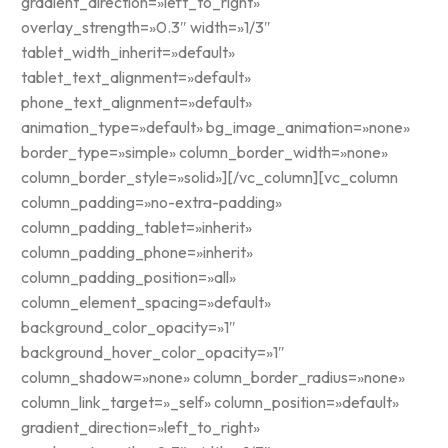
gradient_direction=»left_to_right»
overlay_strength=»0.3″ width=»1/3″
tablet_width_inherit=»default»
tablet_text_alignment=»default»
phone_text_alignment=»default»
animation_type=»default» bg_image_animation=»none»
border_type=»simple» column_border_width=»none»
column_border_style=»solid»][/vc_column][vc_column
column_padding=»no-extra-padding»
column_padding_tablet=»inherit»
column_padding_phone=»inherit»
column_padding_position=»all»
column_element_spacing=»default»
background_color_opacity=»1″
background_hover_color_opacity=»1″
column_shadow=»none» column_border_radius=»none»
column_link_target=»_self» column_position=»default»
gradient_direction=»left_to_right»