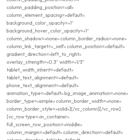
column_padding_position=»all»
column_element_spacing=»default»
background_color_opacity=»1″
background_hover_color_opacity=»1″
column_shadow=»none» column_border_radius=»none»
column_link_target=»_self» column_position=»default»
gradient_direction=»left_to_right»
overlay_strength=»0.3″ width=»1/3″
tablet_width_inherit=»default»
tablet_text_alignment=»default»
phone_text_alignment=»default»
animation_type=»default» bg_image_animation=»none»
border_type=»simple» column_border_width=»none»
column_border_style=»solid»][/vc_column][/vc_row]
[vc_row type=»in_container»
full_screen_row_position=»middle»
column_margin=»default» column_direction=»default»
column_direction_tablet=»default»