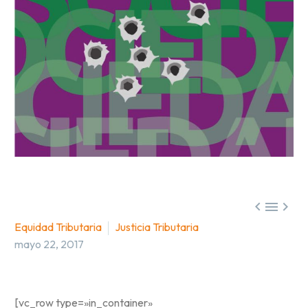



Equidad Tributaria
Justicia Tributaria
mayo 22, 2017
[vc_row type=»in_container»