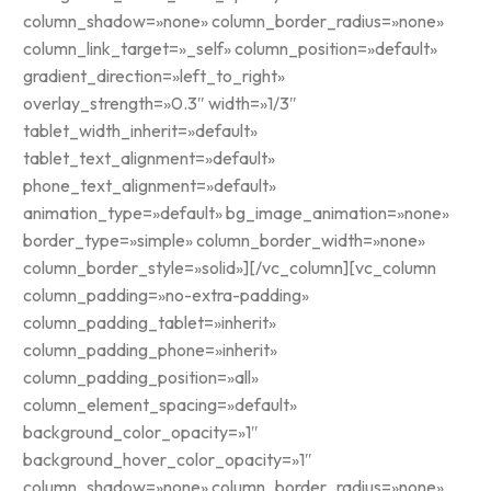
column_shadow=»none» column_border_radius=»none»
column_link_target=»_self» column_position=»default»
gradient_direction=»left_to_right»
overlay_strength=»0.3″ width=»1/3″
tablet_width_inherit=»default»
tablet_text_alignment=»default»
phone_text_alignment=»default»
animation_type=»default» bg_image_animation=»none»
border_type=»simple» column_border_width=»none»
column_border_style=»solid»][/vc_column][vc_column
column_padding=»no-extra-padding»
column_padding_tablet=»inherit»
column_padding_phone=»inherit»
column_padding_position=»all»
column_element_spacing=»default»
background_color_opacity=»1″
background_hover_color_opacity=»1″
column_shadow=»none» column_border_radius=»none»