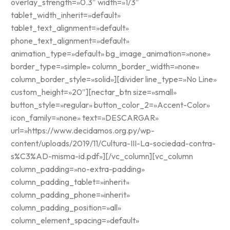
overlay_strength=»0.3″ width=»1/3″
tablet_width_inherit=»default»
tablet_text_alignment=»default»
phone_text_alignment=»default»
animation_type=»default» bg_image_animation=»none»
border_type=»simple» column_border_width=»none»
column_border_style=»solid»][divider line_type=»No Line»
custom_height=»20″][nectar_btn size=»small»
button_style=»regular» button_color_2=»Accent-Color»
icon_family=»none» text=»DESCARGAR»
url=»https://www.decidamos.org.py/wp-
content/uploads/2019/11/Cultura-III-La-sociedad-contra-
s%C3%AD-misma-id.pdf»][/vc_column][vc_column
column_padding=»no-extra-padding»
column_padding_tablet=»inherit»
column_padding_phone=»inherit»
column_padding_position=»all»
column_element_spacing=»default»