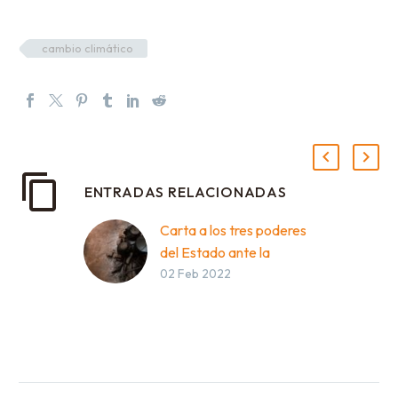
cambio climático
ENTRADAS RELACIONADAS
Carta a los tres poderes
del Estado ante la
02 Feb 2022
emergencia climática
que vive el Paraguay
Hoy la humanidad está
severamente
amenazada por el daño
ocasionado por sus