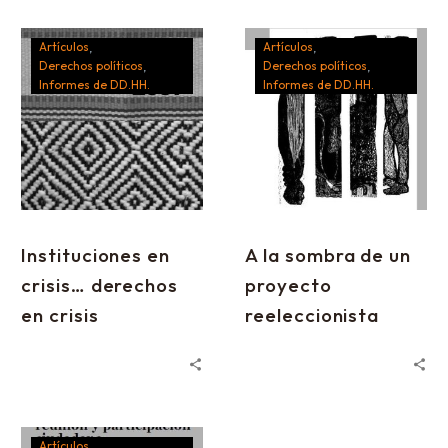
Artículos
Artículos
Derechos políticos
Derechos políticos
Informes de DD.HH.
Informes de DD.HH.
Instituciones en
A la sombra de un
crisis… derechos
proyecto
en crisis
reeleccionista
Artículos