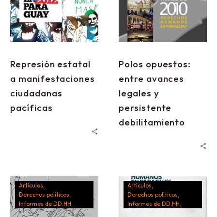
Represión estatal
Polos opuestos:
a manifestaciones
entre avances
ciudadanas
legales y
pacíficas
persistente
debilitamiento
Artículos
Artículos
Derechos políticos
Derechos políticos
Informes de DD.HH.
Informes de DD.HH.