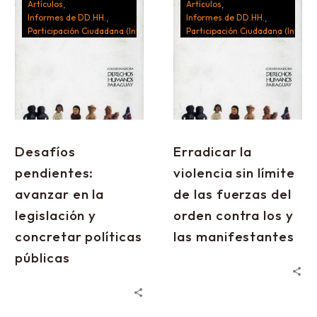
Artículos
Artículos
Informes de DD.HH.
Informes de DD.HH.
Participación Ciudadana (Informes)
Participación Ciudadana (Inform
Desafíos
Erradicar la
pendientes:
violencia sin límite
avanzar en la
de las fuerzas del
legislación y
orden contra los y
concretar políticas
las manifestantes
públicas