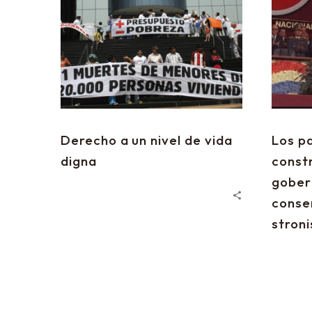
Derecho a un nivel de vida
Los pa
digna
const
gober
conse
stron