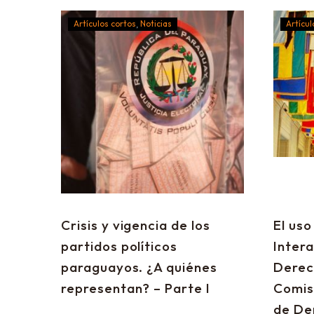
Artículos cortos
Noticias
Artícul
Crisis y vigencia de los
El uso
partidos políticos
Inter
paraguayos. ¿A quiénes
Derec
representan? – Parte I
Comis
de De